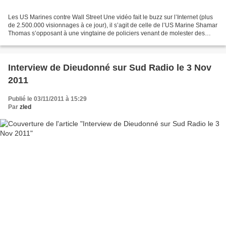
Les US Marines contre Wall Street Une vidéo fait le buzz sur l’Internet (plus
de 2.500.000 visionnages à ce jour), il s’agit de celle de l’US Marine Shamar
Thomas s’opposant à une vingtaine de policiers venant de molester des
manifestants lors d’un rassemblement...
Interview de Dieudonné sur Sud Radio le 3 Nov
2011
Publié le 03/11/2011 à 15:29
Par
zled