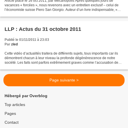
Article placé le 16 oct 2011, par Mecanopolis Après quelques jours de
vacances « forcées », nous revenons avec un entretien exclusif – celui de
l’économiste suisse Piero San Giorgio. Auteur d’un livre indispensable, «
Survivre à l’effondrement économique...
LLP : Actus du 31 octobre 2011
Publié le 01/11/2011 à 23:03
Par
zled
Cette vidéo d’actualités traitera de différents sujets, tous importants car ils
démontrent chacun à leur niveau la profonde dégénérescence de notre
société. Les faits sont parfois extrêmement graves comme l’accusation de
pédophilie et zoophilie d’une...
Page suivante >
Hébergé par Overblog
Top articles
Pages
Contact