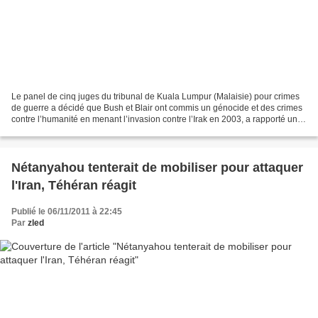
Le panel de cinq juges du tribunal de Kuala Lumpur (Malaisie) pour crimes
de guerre a décidé que Bush et Blair ont commis un génocide et des crimes
contre l’humanité en menant l’invasion contre l’Irak en 2003, a rapporté un
correspondant de Press TV Mardi....
Nétanyahou tenterait de mobiliser pour attaquer
l'Iran, Téhéran réagit
Publié le 06/11/2011 à 22:45
Par
zled