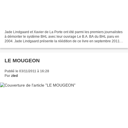
Jade Lindgaard et Xavier de La Porte ont été parmi les premiers journalistes
à démonter le système BHL avec leur ouvrage Le B.A. BA du BHL paru en
2004. Jade Lindgaard présente la réédition de ce livre en septembre 2011,
dans une version très largement...
LE MOUGEON
Publié le 03/11/2011 à 16:28
Par
zled