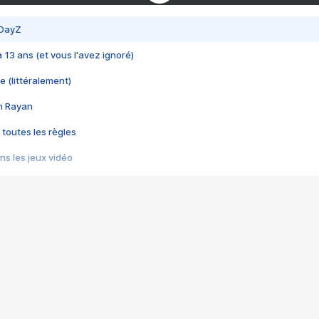
 DayZ
 a 13 ans (et vous l'avez ignoré)
e (littéralement)
im Rayan
 toutes les règles
s les jeux vidéo
us choquant de Rockstar ? - Le scandale BULLY
e plus moche de Steam
du RÊVE tourne au CAUCHEMAR
pendant 8 heures
it… à tort
umiliés par un jeu vidéo